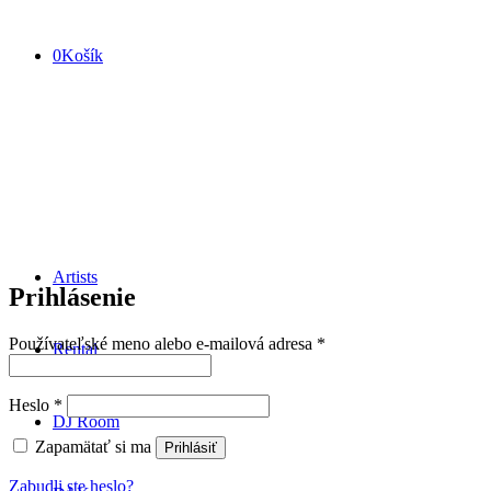
+421 908 167 297
0
Košík
Artists
Prihlásenie
Povinné
Používateľské meno alebo e-mailová adresa
*
Rental
Povinné
Heslo
*
DJ Room
Zapamätať si ma
Prihlásiť
Zabudli ste heslo?