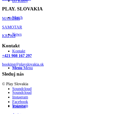
DJ Kurzy
PLAY. SLOVAKIA
Merch
MAROSH
SAMOTAR
News
KRPKS
Kontakt
Kontakt
+421 908 167 297
booking@playslovakia.sk
Menu
Menu
Sleduj nás
© Play Slovakia
Soundcloud
Soundcloud
Instagram
Facebook
Instagram
Youtube